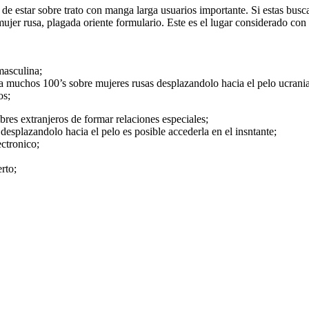
de estar sobre trato con manga larga usuarios importante. Si estas busca
mujer rusa, plagada oriente formulario. Este es el lugar considerado co
 masculina;
 a muchos 100’s sobre mujeres rusas desplazandolo hacia el pelo ucranian
os;
res extranjeros de formar relaciones especiales;
desplazandolo hacia el pelo es posible accederla en el insntante;
ectronico;
rto;