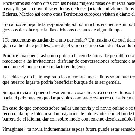
Encuentros asi­ como citas con las bellas mujeres rusas de nuestra ba
paso y llegan a convertirse en focos de luces jacta de individuos fin
Belarus, Mexico asi­ como otras Territorios europeos visitan a diario 
Tomamos semejante la responsabilidad por muchos encuentros importa
gozosos de saber que la ilias dichosos despues de algun tiempo.
?Te encuentras aguardando a uno particular? Un maximo de cual tienes 
gran cantidad de perfiles. Uno de el varon os interesara desplazandolo 
Produce una cuenta asi­ como publica hacen de fotos. Te permitira usa
reaccionar a las invitaciones, disfrutar de conversaciones referente a 
mediante el modo sobre contacto endogeno.
Las chicas y no ha transpirado los miembros masculinos sobre nuestr
que nuestro lugar te podria beneficiar busque de tu ser gemela.
Su apariencia alli puedo llevar en una cosa eficaz asi­ como virtuoso. 
hacia el pelo pueden quedar posibles compradores acerca de saber ma
En caso de que conoces sobre hallar una novia y el novio online o se t
recomendar que fotos resultan mayormente interesantes con el fin de 
barrera de el idioma, dar con sobre modo conveniente desplazandolo h
?Imaginate!- tu novia indumentarias esposa futura puede estar sentado 