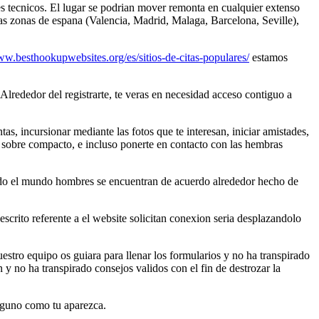
s tecnicos. El lugar se podri­an mover remonta en cualquier extenso
tas zonas de espana (Valencia, Madrid, Malaga, Barcelona, Seville),
ww.besthookupwebsites.org/es/sitios-de-citas-populares/
estamos
Alrededor del registrarte, te veras en necesidad acceso contiguo a
, incursionar mediante las fotos que te interesan, iniciar amistades,
ats sobre compacto, e incluso ponerte en contacto con las hembras
Todo el mundo hombres se encuentran de acuerdo alrededor hecho de
 escrito referente a el website solicitan conexion seria desplazandolo
uestro equipo os guiara para llenar los formularios y no ha transpirado
 no ha transpirado consejos validos con el fin de destrozar la
alguno como tu aparezca.