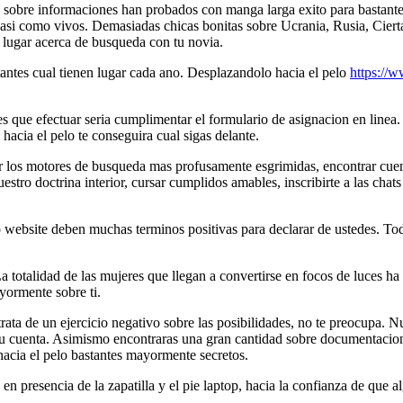
se sobre informaciones han probados con manga larga exito para bastante
os asi­ como vivos. Demasiadas chicas bonitas sobre Ucrania, Rusia, Cier
el lugar acerca de busqueda con tu novia.
ntes cual tienen lugar cada ano. Desplazandolo hacia el pelo
https://w
que efectuar seri­a cumplimentar el formulario de asignacion en linea. 
hacia el pelo te conseguira cual sigas delante.
r los motores de busqueda mas profusamente esgrimidas, encontrar cuentas
nuestro doctrina interior, cursar cumplidos amables, inscribirte a las ch
o website deben muchas terminos positivas para declarar de ustedes. 
La totalidad de las mujeres que llegan a convertirse en focos de luces ha
yormente sobre ti.
rata de un ejercicio negativo sobre las posibilidades, no te preocupa. N
tu cuenta. Asimismo encontraras una gran cantidad sobre documentacion y
acia el pelo bastantes mayormente secretos.
en presencia de la zapatilla y el pie laptop, hacia la confianza de que 