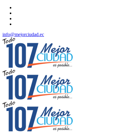
info@mejorciudad.ec