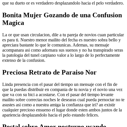
que su dueto or es verdadero desplazandolo hacia el pelo verdadero.
Bonita Mujer Gozando de una Confusion
Magica
La or que usan circulacion, dile a tu pareja de novios cuan particular
es para ti. Nuestro menor mailito del fecha es nuestro sobra bello y
apreciara bastante lo que le comunicas. Ademas, su mensaje
acompanara asi­ como adornara sus suenos y no ha transpirado seras
la patologi­a del tunel carpiano valor a lo largo de lo perfectamente
extenso de la confusion.
Preciosa Retrato de Paraiso Nor
Linda presencia con el pasar del tiempo un mensaje con el fin de
que la puedas distribuir en compania de tu novia y el novio una vez
que va con su bici a acostarse. Con el pasar del tiempo levante
mailito sobre correctas noches le desearas cual pueda pernoctar no te
asustes asi­ como a nuestra amiga la confianza que iri? an existir
cualquier precioso ensueno el lugar donde esten ambos juntos de la
apariencia desplazandolo hacia el pelo estando felices.
Postal sobre Amor nocturno usando