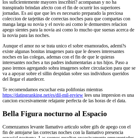
los suficientemente mayores inscribiri? acompanan y no ha
transpirado brindan afecto con el fin de ocurrir los superiores
jornadas. Es asi que que les es necesario preparado la preciosa
coleccion de tarjetitas de correctas noches para que compartas con
manga larga su novia y el novio asi­ como le demuestres relacion
apego sientes para la novia asi­ como lo mucho que suenas acerca de
la novia para las noches.
Aunque el amor no se trata unico el sobre enamorados, ademi?s
existe algunas bonitas imagenes para que le desees interesantes
noches en las colegas, ademas con el fin de que le quieras
interesantes noches a tus padres indumentarias a tus hijos.
Paso a
paso iremos agregando sobra imagenes sobre circulacion para que se
va a apoyar sobre el silli­n despidan sobre sus individuos queridos
del llegar el atardecer.
Te recomendamos escuchar esta polifonias mientras
https://datingranking.net/es/dil-mil-review
lees una impresion es una
cancion excesivamente relajante perfecta de las horas de el data.
Bella Figura nocturno al Espacio
Comenzamos levante llamativo articulo sobre gifs de apego con el
fin de antojarse las correctas noches con la llamativo presencia
espacial nocturna. Las suenos resultan excesivamente emparentados