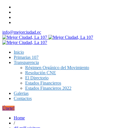
info@mejorciudad.ec
Inicio
Primarias 107
Transparencia
Régimen Orgánico del Movimiento
Resolución CNE
El Directorio
Estados Financieros
Estados Financieros 2022
Galerias
Contactos
Únete!
Home
/