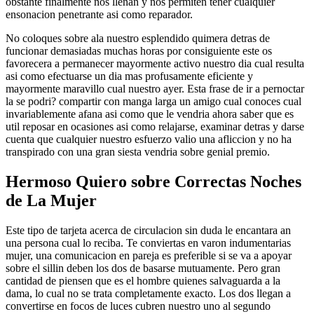
obstante finalmente nos llenan y nos permiten tener cualquier
ensonacion penetrante asi­ como reparador.
No coloques sobre ala nuestro esplendido quimera detras de
funcionar demasiadas muchas horas por consiguiente este os
favorecera a permanecer mayormente activo nuestro dia cual resulta
asi­ como efectuarse un dia mas profusamente eficiente y
mayormente maravillo cual nuestro ayer. Esta frase de ir a pernoctar
la se podri? compartir con manga larga un amigo cual conoces cual
invariablemente afana asi­ como que le vendria ahora saber que es
util reposar en ocasiones asi­ como relajarse, examinar detras y darse
cuenta que cualquier nuestro esfuerzo valio una afliccion y no ha
transpirado con una gran siesta vendria sobre genial premio.
Hermoso Quiero sobre Correctas Noches
de La Mujer
Este tipo de tarjeta acerca de circulacion sin duda le encantara an
una persona cual lo reciba. Te conviertas en varon indumentarias
mujer, una comunicacion en pareja es preferible si se va a apoyar
sobre el silli­n deben los dos de basarse mutuamente. Pero gran
cantidad de piensen que es el hombre quienes salvaguarda a la
dama, lo cual no se trata completamente exacto. Los dos llegan a
convertirse en focos de luces cubren nuestro uno al segundo