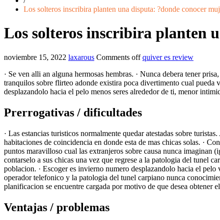
/
Los solteros inscribira planten una disputa: ?donde conocer mu
Los solteros inscribira planten
noviembre 15, 2022
laxarous
Comments off
quiver es review
· Se ven alli an alguna hermosas hembras. · Nunca debera tener prisa, 
tranquilos sobre flirteo adonde existira poca divertimento cual pueda 
desplazandolo hacia el pelo menos seres alrededor de ti, menor intimid
Prerrogativas / dificultades
· Las estancias turisticos normalmente quedar atestadas sobre turistas.
habitaciones de coincidencia en donde esta de mas chicas solas.
· Cont
puntos maravilloso cual las extranjeros sobre causa nunca imaginan (ig
contarselo a sus chicas una vez que regrese a la patologi­a del tunel 
poblacion. · Escoger es invierno numero desplazandolo hacia el pelo 
operador telefonico y la patologi­a del tunel carpiano nunca conocimie
planificacion se encuentre cargada por motivo de que desea obtener 
Ventajas / problemas