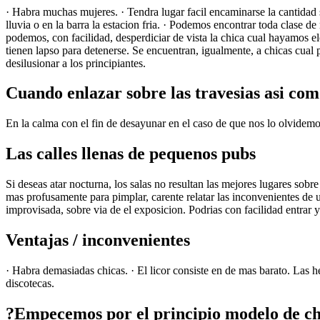
· Habra muchas mujeres. · Tendra lugar facil encaminarse la cantidad 
lluvia o en la barra la estacion fria. · Podemos encontrar toda clase d
podemos, con facilidad, desperdiciar de vista la chica cual hayamos 
tienen lapso para detenerse. Se encuentran, igualmente, a chicas cual 
desilusionar a los principiantes.
Cuando enlazar sobre las travesi­as asi­ co
En la calma con el fin de desayunar en el caso de que nos lo olvidemos
Las calles llenas de pequenos pubs
Si deseas atar nocturna, los salas no resultan las mejores lugares so
mas profusamente para pimplar, carente relatar las inconvenientes de 
improvisada, sobre vi­a de el exposicion. Podrias con facilidad entrar 
Ventajas / inconvenientes
· Habra demasiadas chicas. · El licor consiste en de mas barato. Las h
discotecas.
?Empecemos por el principio modelo de ch