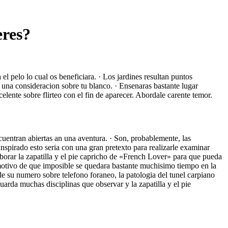
eres?
l pelo lo cual os beneficiara. · Los jardines resultan puntos
r una consideracion sobre tu blanco. · Ensenaras bastante lugar
elente sobre flirteo con el fin de aparecer. Abordale carente temor.
ncuentran abiertas an una aventura. · Son, probablemente, las
nspirado esto seria con una gran pretexto para realizarle examinar
aborar la zapatilla y el pie capricho de «French Lover» para que pueda
or motivo de que imposible se quedara bastante muchisimo tiempo en la
 su numero sobre telefono foraneo, la patologi­a del tunel carpiano
uarda muchas disciplinas que observar y la zapatilla y el pie