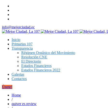
info@mejorciudad.ec
Inicio
Primarias 107
Transparencia
Régimen Orgánico del Movimiento
Resolución CNE
El Directorio
Estados Financieros
Estados Financieros 2022
Galerias
Contactos
Únete!
Home
/
quiver es review