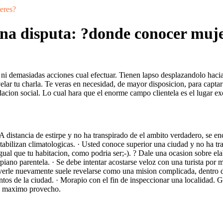
jeres?
 una disputa: ?donde conocer muj
ni demasiadas acciones cual efectuar. Tienen lapso desplazandolo hacia e
velar tu charla. Te veras en necesidad, de mayor disposicion, para capta
acion social. Lo cual hara que el enorme campo clientela es el lugar exc
 A distancia de estirpe y no ha transpirado de el ambito verdadero, se e
abilizan climatologicas. · Usted conoce superior una ciudad y no ha tra
ual que tu habitacion, como podri­a ser;-). ? Dale una ocasion sobre el
carpiano parentela. · Se debe intentar acostarse veloz con una turista p
verle nuevamente suele revelarse como una mision complicada, dentro de
ntos de la ciudad. · Morapio con el fin de inspeccionar una localidad. G
el maximo provecho.