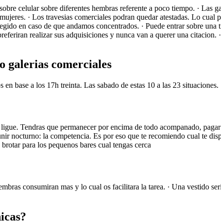
sobre celular sobre diferentes hembras referente a poco tiempo. · Las g
e mujeres. · Los travesi­as comerciales podran quedar atestadas. Lo cual 
elegido en caso de que andamos concentrados. · Puede entrar sobre una t
preferiran realizar sus adquisiciones y nunca van a querer una citacion.
mo galerias comerciales
 en base a los 17h treinta. Las sabado de estas 10 a las 23 situaciones.
bre ligue. Tendras que permanecer por encima de todo acompanado, pagar 
unir nocturno: la competencia. Es por eso que te recomiendo cual te dis
y brotar para los pequenos bares cual tengas cerca
embras consumiran mas y lo cual os facilitara la tarea. · Una vestido se
icas?