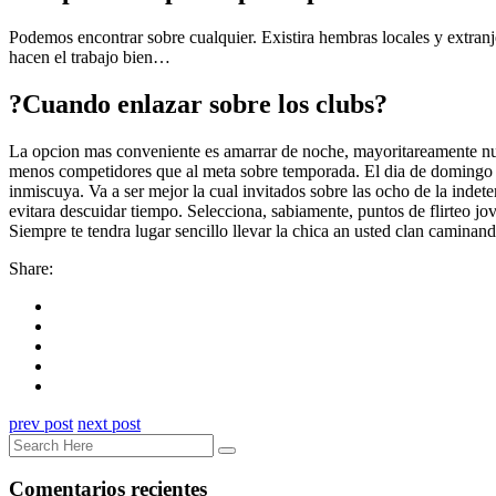
Podemos encontrar sobre cualquier. Existira hembras locales y extranje
hacen el trabajo bien…
?Cuando enlazar sobre los clubs?
La opcion mas conveniente es amarrar de noche, mayoritareamente nues
menos competidores que al meta sobre temporada. El di­a de domingo ha
inmiscuya. Va a ser mejor la cual invitados sobre las ocho de la indete
evitara descuidar tiempo. Selecciona, sabiamente, puntos de flirteo jov
Siempre te tendra lugar sencillo llevar la chica an usted clan caminand
Share:
prev post
next post
Comentarios recientes