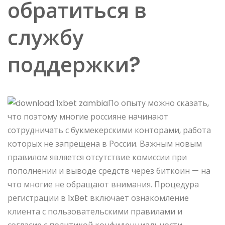
обратиться в
службу
поддержки?
По опыту можно сказать,
что поэтому многие россияне начинают
сотрудничать с букмекерскими конторами, работа
которых не запрещена в России. Важным новым
правилом является отсутствие комиссии при
пополнении и выводе средств через биткоин — на
что многие не обращают внимания. Процедура
регистрации в 1xBet включает ознакомление
клиента с пользовательскими правилами и