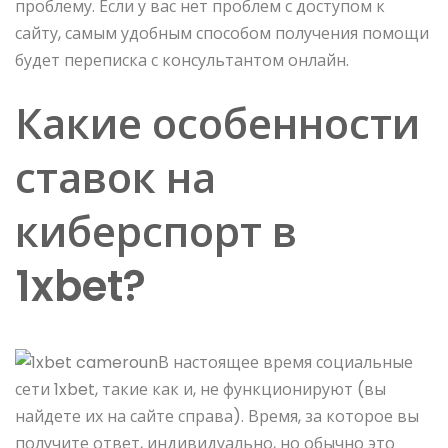
проблему. Если у вас нет проблем с доступом к
сайту, самым удобным способом получения помощи
будет переписка с консультантом онлайн.
Какие особенности
ставок на
киберспорт в
1xbet?
В настоящее время социальные
сети 1xbet, такие как и, не функционируют (вы
найдете их на сайте справа). Время, за которое вы
получите ответ, индивидуально, но обычно это