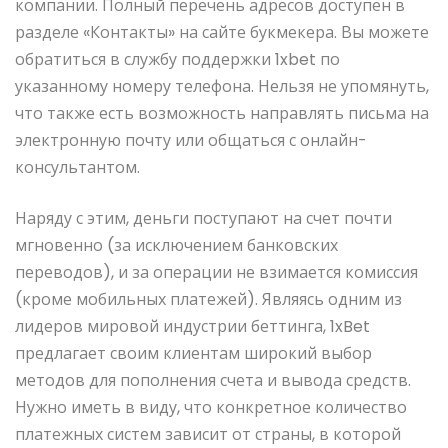
компании. Полный перечень адресов доступен в
разделе «Контакты» на сайте букмекера. Вы можете
обратиться в службу поддержки 1xbet по
указанному номеру телефона. Нельзя не упомянуть,
что также есть возможность направлять письма на
электронную почту или общаться с онлайн-
консультантом.
Наряду с этим, деньги поступают на счет почти
мгновенно (за исключением банковских
переводов), и за операции не взимается комиссия
(кроме мобильных платежей). Являясь одним из
лидеров мировой индустрии беттинга, 1xBet
предлагает своим клиентам широкий выбор
методов для пополнения счета и вывода средств.
Нужно иметь в виду, что конкретное количество
платежных систем зависит от страны, в которой