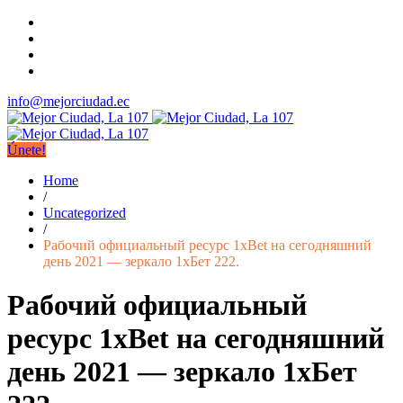
info@mejorciudad.ec
Únete!
Home
/
Uncategorized
/
Рабочий официальный ресурс 1xBet на сегодняшний
день 2021 — зеркало 1хБет 222.
Рабочий официальный
ресурс 1xBet на сегодняшний
день 2021 — зеркало 1хБет