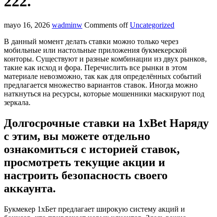
222.
mayo 16, 2026
wadminw
Comments off
Uncategorized
В данный момент делать ставки можно только через
мобильные или настольные приложения букмекерской
конторы. Существуют и разные комбинации из двух рынков,
такие как исход и фора. Перечислить все рынки в этом
материале невозможно, так как для определённых событий
предлагается множество вариантов ставок.
Иногда можно
наткнуться на ресурсы, которые мошенники маскируют под
зеркала.
Долгосрочные ставки на 1xBet Наряду
с этим, вы можете отдельно
ознакомиться с историей ставок,
просмотреть текущие акции и
настроить безопасность своего
аккаунта.
Букмекер 1хБет предлагает широкую систему акций и