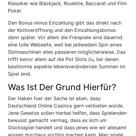
Klassiker wie Blackjack, Roulette, Baccarat und Film
Poker.
Den Bonus minus Einzahlung gibt das direkt nach
der Kontoeröffnung und den Einzahlungsbonus
dann später. Vor allem die Freispiele sind dauernd
eine tolle Webseite, weil bei jedwedem Spin eines
Slotmaschinen alles passieren möglicherweise. Das
trifft bevor allem auf die Pot Slots zu, bei denen
bestimmte aspekte lebensverändernde Summen im
Spiel sind.
Was Ist Der Grund Hierfür?
Der Haken fuer der Sache ist eben, dass
Deutschland Online Casinos gern verbieten würde.
Jene Gesetze sollen hierbei helfen, dass Spielenden
bewusst gemacht vermag, dass es sich um
Glücksspiel handelt und dass jenes wie wir allesamt
wissen durchaus süchtig machen kann. Man spiele