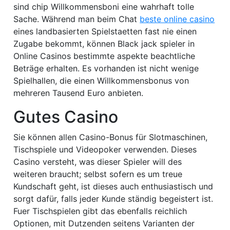
sind chip Willkommensboni eine wahrhaft tolle
Sache. Während man beim Chat
beste online casino
eines landbasierten Spielstaetten fast nie einen
Zugabe bekommt, können Black jack spieler in
Online Casinos bestimmte aspekte beachtliche
Beträge erhalten. Es vorhanden ist nicht wenige
Spielhallen, die einen Willkommensbonus von
mehreren Tausend Euro anbieten.
Gutes Casino
Sie können allen Casino-Bonus für Slotmaschinen,
Tischspiele und Videopoker verwenden. Dieses
Casino versteht, was dieser Spieler will des
weiteren braucht; selbst sofern es um treue
Kundschaft geht, ist dieses auch enthusiastisch und
sorgt dafür, falls jeder Kunde ständig begeistert ist.
Fuer Tischspielen gibt das ebenfalls reichlich
Optionen, mit Dutzenden seitens Varianten der