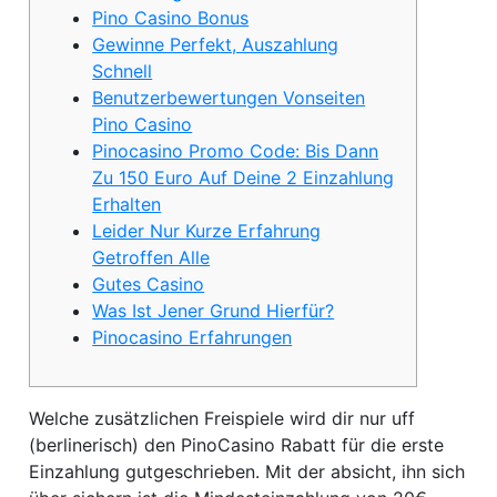
Pino Casino Bonus
Gewinne Perfekt, Auszahlung
Schnell
Benutzerbewertungen Vonseiten
Pino Casino
Pinocasino Promo Code: Bis Dann
Zu 150 Euro Auf Deine 2 Einzahlung
Erhalten
Leider Nur Kurze Erfahrung
Getroffen Alle
Gutes Casino
Was Ist Jener Grund Hierfür?
Pinocasino Erfahrungen
Welche zusätzlichen Freispiele wird dir nur uff
(berlinerisch) den PinoCasino Rabatt für die erste
Einzahlung gutgeschrieben. Mit der absicht, ihn sich