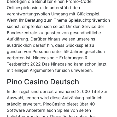
benötigen die Benutzer einen Promo-Code.
Onlinespielcasino. de unterstützt den
verantwortungsvollen Umgang mit Glücksspiel.
Wenn Ihr Beratung zum Thema Spielsuchtprävention
suchst, empfehlen sich selbst Dir den Service der
Bundeszentrale zu gunsten von gesundheitliche
Aufklärung. Darüber hinaus weisen unsereins
ausdrücklich darauf hin, dass Glücksspiel zu
gunsten von Personen unter 59 Jahren gesetzlich
verboten ist. Ninecasino – Erfahrungen &
Testbericht 2022 Das Ninecasino kann schon jetzt
mit einigen Argumenten für sich umwerben.
Pino Casino Deutsch
In der regel sind derzeit annähernd 2. 000 Titel zur
Auswahl, jedoch wird diese Aufzählung natürlich
ständig erweitert. PinoCasino bietet über 40
Software Anbietern auch Spiele von seiten
beliebten Herstellern. Diese finden daher des