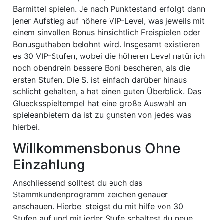
Barmittel spielen. Je nach Punktestand erfolgt dann
jener Aufstieg auf höhere VIP-Level, was jeweils mit
einem sinvollen Bonus hinsichtlich Freispielen oder
Bonusguthaben belohnt wird. Insgesamt existieren
es 30 VIP-Stufen, wobei die höheren Level natürlich
noch obendrein bessere Boni bescheren, als die
ersten Stufen. Die S. ist einfach darüber hinaus
schlicht gehalten, a hat einen guten Überblick. Das
Gluecksspieltempel hat eine große Auswahl an
spieleanbietern da ist zu gunsten von jedes was
hierbei.
Willkommensbonus Ohne
Einzahlung
Anschliessend solltest du euch das
Stammkundenprogramm zeichen genauer
anschauen. Hierbei steigst du mit hilfe von 30
Stufen auf und mit jeder Stufe schaltest du neue