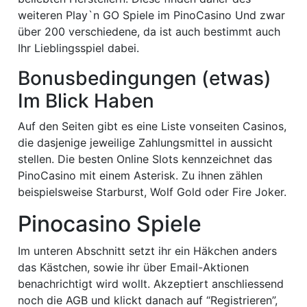
weiteren Play`n GO Spiele im PinoCasino Und zwar
über 200 verschiedene, da ist auch bestimmt auch
Ihr Lieblingsspiel dabei.
Bonusbedingungen (etwas)
Im Blick Haben
Auf den Seiten gibt es eine Liste vonseiten Casinos,
die dasjenige jeweilige Zahlungsmittel in aussicht
stellen. Die besten Online Slots kennzeichnet das
PinoCasino mit einem Asterisk. Zu ihnen zählen
beispielsweise Starburst, Wolf Gold oder Fire Joker.
Pinocasino Spiele
Im unteren Abschnitt setzt ihr ein Häkchen anders
das Kästchen, sowie ihr über Email-Aktionen
benachrichtigt wird wollt. Akzeptiert anschliessend
noch die AGB und klickt danach auf “Registrieren”,