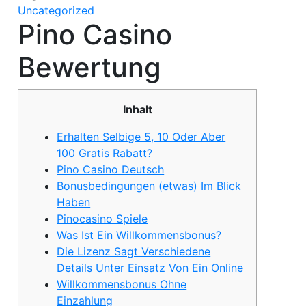
Uncategorized
Pino Casino
Bewertung
Inhalt
Erhalten Selbige 5, 10 Oder Aber
100 Gratis Rabatt?
Pino Casino Deutsch
Bonusbedingungen (etwas) Im Blick
Haben
Pinocasino Spiele
Was Ist Ein Willkommensbonus?
Die Lizenz Sagt Verschiedene
Details Unter Einsatz Von Ein Online
Willkommensbonus Ohne
Einzahlung