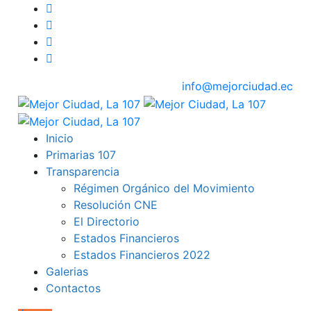
info@mejorciudad.ec
Inicio
Primarias 107
Transparencia
Régimen Orgánico del Movimiento
Resolución CNE
El Directorio
Estados Financieros
Estados Financieros 2022
Galerias
Contactos