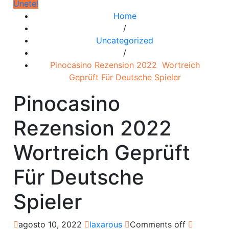
Únete!
Home
/
Uncategorized
/
Pinocasino Rezension 2022 ️ Wortreich
Geprüft Für Deutsche Spieler
Pinocasino
Rezension 2022 ️
Wortreich Geprüft
Für Deutsche
Spieler
agosto 10, 2022
laxarous
Comments off